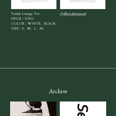
Tennis Lounge Tee
@allweatherproof
Tenn
PRICE：9,350-
PRI
COLOR：WHITE、BLACK
CO
SIZE：S、M、L、XL
SI
Archive