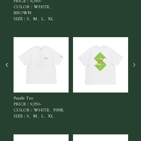
PRICE：9,350-
PRI
COLOR：WHITE、
CO
BROWN
BR
SIZE：S、M、L、XL
SI
Puzzle Tee
Puzz
PRICE：9,350-
PRI
COLOR：WHITE、PINK
CO
SIZE：S、M、L、XL
SI