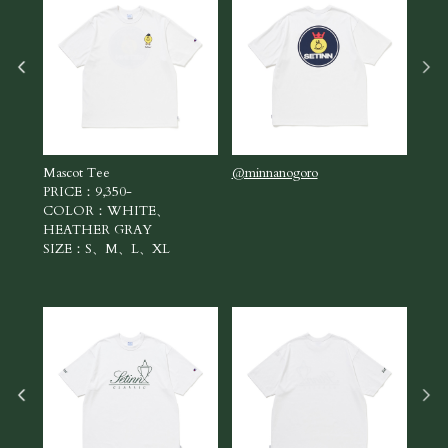
Mascot Tee
@minnanogoro
Masc
PRICE：9,350-
PRI
COLOR：WHITE、
CO
HEATHER GRAY
HEA
SIZE：S、M、L、XL
SI