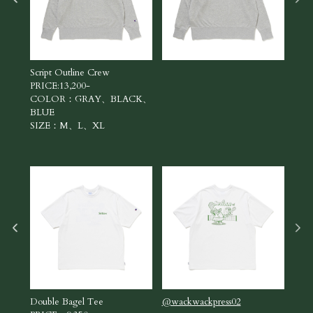
Script Outline Crew
Scri
PRICE:13,200-
PRIC
COLOR：GRAY、BLACK、
CO
BLUE
BLU
SIZE：M、L、XL
SI
Double Bagel Tee
@wackwackpress02
Doub