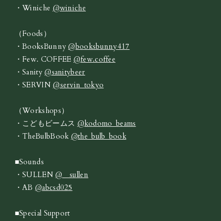
・Winiche
@winiche
（Foods）
・BooksBunny
@booksbunny417
・Few. COFFEE
@few.coffee
・Sanity
@sanitybeer
・SERVIN
@servin_tokyo
（Workshops）
・こどもビームス
@kodomo_beams
・TheBulbBook
@the_bulb_book
■Sounds
・SULLEN
@__sullen
・AB
@abcsd025
■Special Support