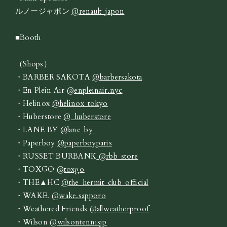
ルノージャポン
@renault_japon
■Booth
（Shops）
・BARBER SAKOTA
@barbersakota
・En Plein Air
@enpleinair.nyc
・Helinox
@helinox_tokyo
・Huberstore
@_huberstore
・LANE BY
@lane_by_
・Paperboy
@paperboyparis
・RUSSET BURBANK
@rbb_store
・TOXGO
@toxgo
・THE▲HC
@the_hermit_club_official
・WAKE.
@wake.sapporo
・Weathered Friends
@allweatherproof
・Wilson
@wilsontennisjp